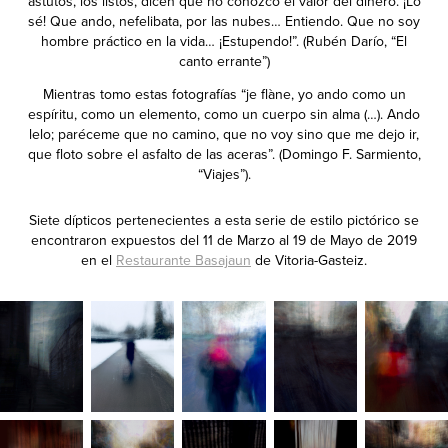
astutos, los listos, dicen que no conozco el valor del dinero. ¡Lo
sé! Que ando, nefelibata, por las nubes… Entiendo. Que no soy
hombre práctico en la vida… ¡Estupendo!”. (Rubén Darío, “El
canto errante”)
Mientras tomo estas fotografías “je flàne, yo ando como un
espíritu, como un elemento, como un cuerpo sin alma (…). Ando
lelo; paréceme que no camino, que no voy sino que me dejo ir,
que floto sobre el asfalto de las aceras”. (Domingo F. Sarmiento,
“Viajes”).
Siete dípticos pertenecientes a esta serie de estilo pictórico se
encontraron expuestos del 11 de Marzo al 19 de Mayo de 2019
en el
Restaurante Basajaun
de Vitoria-Gasteiz.