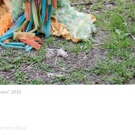
raíso", 2023
errero Díez