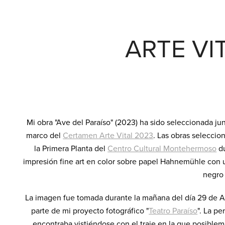
ARTE VI
Mi obra "Av
e del Paraíso" (
2023) ha sido seleccionada jun
marco del
Certamen Arte Vital 2023
. Las obras seleccio
la Primera Planta del
Centro Cultural Montehermoso
du
impresión fine art en color sobre papel Hahnemühle con
negro
La imagen fue tomada durante la mañana del día 29 de Abr
parte de mi proyecto fotográfico "
Teatro Paraíso
". La p
encontraba vistiéndose con el traje en la que posiblem