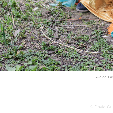
"Ave del Pa
© David Gu